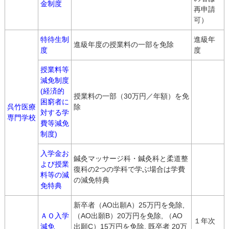
金制度
再申請
可）
特待生制
進級年
進級年度の授業料の一部を免除
度
度
授業料等
減免制度
(経済的
授業料の一部（30万円／年額）を免
困窮者に
呉竹医療
除
対する学
専門学校
費等減免
制度)
入学金お
鍼灸マッサージ科・鍼灸科と柔道整
よび授業
復科の2つの学科で学ぶ場合は学費
料等の減
の減免特典
免特典
新卒者（AO出願A）25万円を免除,
ＡＯ入学
（AO出願B）20万円を免除, （AO
１年次
減免
出願C）15万円を免除, 既卒者 20万