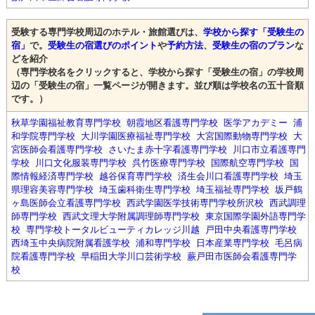
受験する専門学校周辺のホテル・旅館選びは、
学校から探す「受験生の
宿」
で。
受験生の宿選びのポイント
や
予約方法
、
受験生の宿のプラン
な
どを紹介
（専門学校名をクリックすると、学校から探す「受験生の宿」の学校周
辺の「受験生の宿」一覧ページが開きます。並び順は学校名の五十音順
です。）
秋草学園福祉教育専門学校
朝霞地区看護専門学校
医学アカデミー
浦
和学院専門学校
大川学園医療福祉専門学校
大宮国際動物専門学校
大
宮医師会看護専門学校
さいたま赤十字看護専門学校
川口市立看護専門
学校
川口文化服装専門学校
呉竹医療専門学校
国際航空専門学校
国
際情報経済専門学校
越谷保育専門学校
済生会川口看護専門学校
埼玉
県理容美容専門学校
埼玉歯科衛生専門学校
埼玉福祉専門学校
坂戸鶴
ヶ島医師会立看護専門学校
西武学園医学技術専門学校所沢校
西武調理
師専門学校
西武文理大学附属調理師専門学校
東京国際学園外語専門学
校
専門学校トータルビューティカレッジ川越
戸田中央看護専門学校
西埼玉中央病院附属看護学校
浦和専門学校
日本産業専門学校
毛呂病
院看護専門学校
早稲田大学川口芸術学校
蕨戸田市医師会看護専門学
校