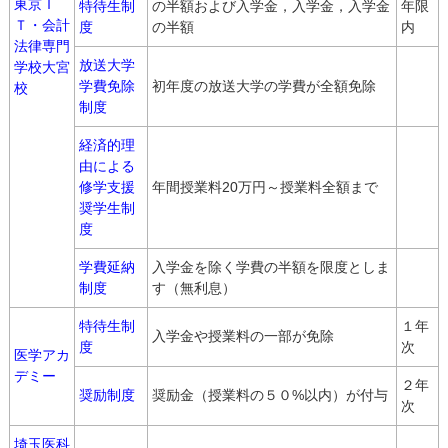
東京Ｉ
特待生制
の半額および入学金，入学金，入学金
年限
Ｔ・会計
度
の半額
内
法律専門
放送大学
学校大宮
学費免除
初年度の放送大学の学費が全額免除
校
制度
経済的理
由による
修学支援
年間授業料20万円～授業料全額まで
奨学生制
度
学費延納
入学金を除く学費の半額を限度としま
制度
す（無利息）
特待生制
１年
入学金や授業料の一部が免除
度
次
医学アカ
デミー
２年
奨励制度
奨励金（授業料の５０%以内）が付与
次
埼玉医科