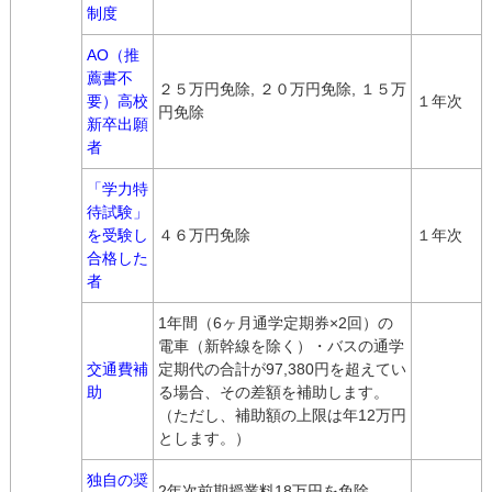
制度
AO（推
薦書不
２５万円免除, ２０万円免除, １５万
要）高校
１年次
円免除
新卒出願
者
「学力特
待試験」
を受験し
４６万円免除
１年次
合格した
者
1年間（6ヶ月通学定期券×2回）の
電車（新幹線を除く）・バスの通学
交通費補
定期代の合計が97,380円を超えてい
助
る場合、その差額を補助します。
（ただし、補助額の上限は年12万円
とします。）
独自の奨
2年次前期授業料18万円を免除