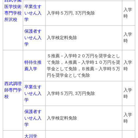
西武学園
医学技術
卒業生す
入学
専門学校
いせん入
入学時５万円, 3万円免除
時
所沢校
学
保護者す
入学
いせん入
入学検定料免除
時
学
Ｓ推薦－入学時２０万円を奨学金とし
特待生推
て免除，Ａ推薦－入学時１０万円を奨
入学
薦入学
学金として免除，Ｂ推薦－入学時５万
時
円を奨学金として免除
西武調理
卒業生す
師専門学
入学
いせん入
入学時５万円, 3万円免除
校
時
学
保護者す
入学
いせん入
入学検定料免除
時
学
大川学