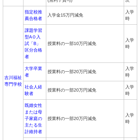
(無利子貸与)
次
指定校推
入学
入学金15万円減免
薦合格者
時
課題学習
型AＯ入
入学
試「B」
授業料の一部10万円減免
時
区分合格
者
大学卒業
入学
授業料の一部20万円減免
者
時
吉川福祉
専門学校
社会人経
入学
授業料の一部20万円減免
験者
時
既婚女性
または母
入学
子家庭の
授業料の一部20万円減免
時
主たる生
計維持者