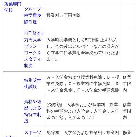
製菓専門
グループ
学校
校学費免
授業料５万円免除
除制度
自己資金5
万円入学
入学時の学費として5万円以上を納入
プラン・
し、その後はアルバイトなどの収入か
ワーク＆
ら在学中に学費を全額納めていただき
スタディ
ます。
制度
Ａ－入学金および授業料免除，Ｂ－授
修業
特別奨学
業料免除，Ｃ－授業料の半額免除，Ｄ
年限
生試験
－入学金免除，Ｅ－入学金の半額免除
内
資格や経
(免除額) 入学金および授業料，授業
修業
歴による
料の半額および入学金，入学金，入学
年限
特待生制
金の半額，入学金の１/４
内
度
スポーツ
免除額 入学金および授業料，授業料
修業