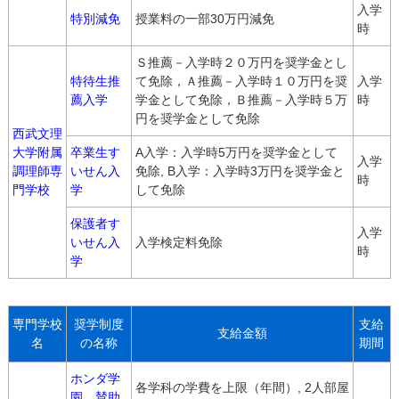
入学
特別減免
授業料の一部30万円減免
時
Ｓ推薦－入学時２０万円を奨学金とし
特待生推
て免除，Ａ推薦－入学時１０万円を奨
入学
薦入学
学金として免除，Ｂ推薦－入学時５万
時
円を奨学金として免除
西武文理
大学附属
卒業生す
A入学：入学時5万円を奨学金として
入学
調理師専
いせん入
免除, B入学：入学時3万円を奨学金と
時
門学校
学
して免除
保護者す
入学
いせん入
入学検定料免除
時
学
専門学校
奨学制度
支給
支給金額
名
の名称
期間
ホンダ学
各学科の学費を上限（年間）, 2人部屋
園 賛助