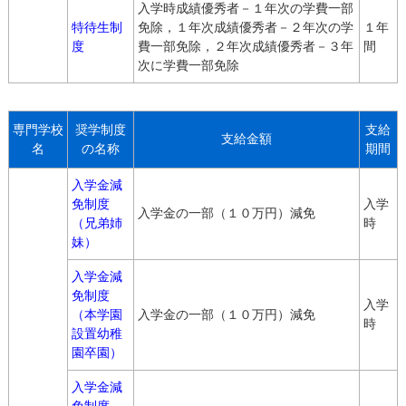
入学時成績優秀者－１年次の学費一部
特待生制
免除，１年次成績優秀者－２年次の学
１年
度
費一部免除，２年次成績優秀者－３年
間
次に学費一部免除
専門学校
奨学制度
支給
支給金額
名
の名称
期間
入学金減
免制度
入学
入学金の一部（１０万円）減免
（兄弟姉
時
妹）
入学金減
免制度
入学
（本学園
入学金の一部（１０万円）減免
時
設置幼稚
園卒園）
入学金減