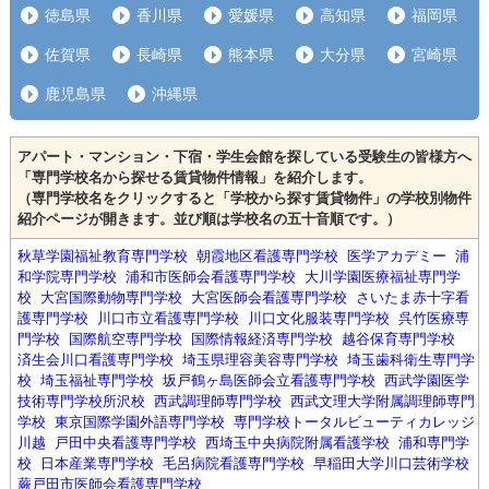
徳島県
香川県
愛媛県
高知県
福岡県
佐賀県
長崎県
熊本県
大分県
宮崎県
鹿児島県
沖縄県
アパート・マンション・下宿・学生会館を探している受験生の皆様方へ
「専門学校名から探せる賃貸物件情報」を紹介します。
（専門学校名をクリックすると「学校から探す賃貸物件」の学校別物件
紹介ページが開きます。並び順は学校名の五十音順です。）
秋草学園福祉教育専門学校
朝霞地区看護専門学校
医学アカデミー
浦
和学院専門学校
浦和市医師会看護専門学校
大川学園医療福祉専門学
校
大宮国際動物専門学校
大宮医師会看護専門学校
さいたま赤十字看
護専門学校
川口市立看護専門学校
川口文化服装専門学校
呉竹医療専
門学校
国際航空専門学校
国際情報経済専門学校
越谷保育専門学校
済生会川口看護専門学校
埼玉県理容美容専門学校
埼玉歯科衛生専門学
校
埼玉福祉専門学校
坂戸鶴ヶ島医師会立看護専門学校
西武学園医学
技術専門学校所沢校
西武調理師専門学校
西武文理大学附属調理師専門
学校
東京国際学園外語専門学校
専門学校トータルビューティカレッジ
川越
戸田中央看護専門学校
西埼玉中央病院附属看護学校
浦和専門学
校
日本産業専門学校
毛呂病院看護専門学校
早稲田大学川口芸術学校
蕨戸田市医師会看護専門学校