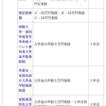
円を免除
指定校推
Ａ－20万円免除，Ｂ－15万円免除
薦
Ｃ－10万円免除
体験入
学・個別
学校見学
等本校イ
入学金の半額５万円免除
１年次
ベント参
加者入学
金半額免
除制
卒業生・
在校生紹
介入学金
入学金の半額５万円免除
１年次
半額免除
制度
皆勤者奨
入学金の半額５万円免除・１年次前
学生入学
１年次