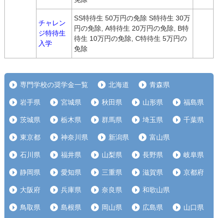
SS特待生 50万円の免除 S特待生 30万
チャレン
円の免除, A特待生 20万円の免除, B特
ジ特待生
待生 10万円の免除, C特待生 5万円の
入学
免除
専門学校の奨学金一覧
北海道
青森県
岩手県
宮城県
秋田県
山形県
福島県
茨城県
栃木県
群馬県
埼玉県
千葉県
東京都
神奈川県
新潟県
富山県
石川県
福井県
山梨県
長野県
岐阜県
静岡県
愛知県
三重県
滋賀県
京都府
大阪府
兵庫県
奈良県
和歌山県
鳥取県
島根県
岡山県
広島県
山口県