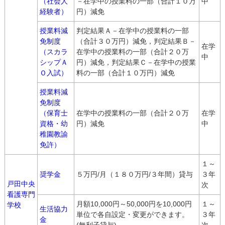
（社会人
－在学中の授業料の一部（合計１０万
中
経験者）
円）減免
授業料減
判定結果Ａ－在学中の授業料の一部
免制度
（合計３０万円）減免，判定結果Ｂ－
在学
（スカラ
在学中の授業料の一部（合計２０万
中
シップＡ
円）減免，判定結果Ｃ－在学中の授業
Ｏ入試）
料の一部（合計１０万円）減免
授業料減
免制度
（保育士
在学中の授業料の一部（合計２０万
在学
資格・幼
円）減免
中
稚園教諭
免許）
１～
奨学金
５万円/月（１８０万円/３年間）貸与
３年
戸田中央
次
看護専門
月額10,000円～50,000円を10,000円
１～
学校
生活協力
単位で各自設定・変更ができます。
３年
金