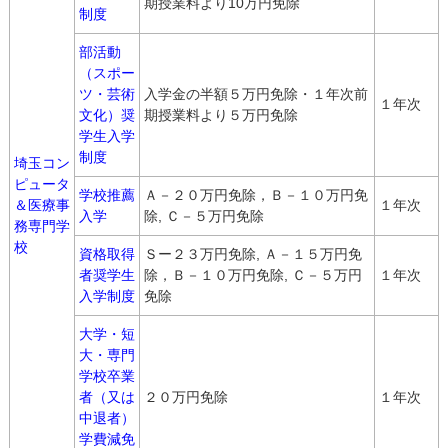
期授業料より10万円免除
制度
部活動
（スポー
ツ・芸術
入学金の半額５万円免除・１年次前
１年次
文化）奨
期授業料より５万円免除
学生入学
制度
埼玉コン
ピュータ
学校推薦
Ａ－２０万円免除，Ｂ－１０万円免
＆医療事
１年次
入学
除, Ｃ－５万円免除
務専門学
校
資格取得
Ｓー２３万円免除, Ａ－１５万円免
者奨学生
除，Ｂ－１０万円免除, Ｃ－５万円
１年次
入学制度
免除
大学・短
大・専門
学校卒業
者（又は
２０万円免除
１年次
中退者）
学費減免