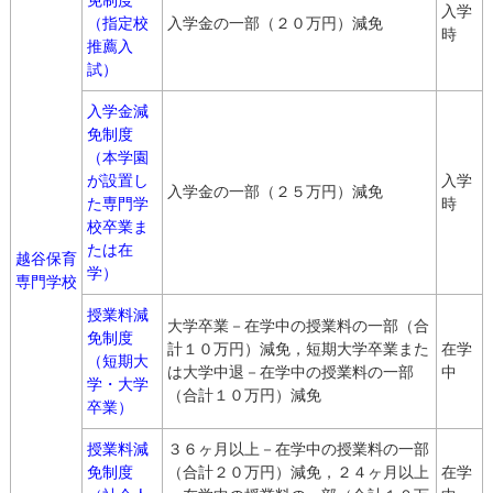
免制度
入学
（指定校
入学金の一部（２０万円）減免
時
推薦入
試）
入学金減
免制度
（本学園
が設置し
入学
入学金の一部（２５万円）減免
た専門学
時
校卒業ま
たは在
越谷保育
学）
専門学校
授業料減
大学卒業－在学中の授業料の一部（合
免制度
計１０万円）減免，短期大学卒業また
在学
（短期大
は大学中退－在学中の授業料の一部
中
学・大学
（合計１０万円）減免
卒業）
授業料減
３６ヶ月以上－在学中の授業料の一部
免制度
（合計２０万円）減免，２４ヶ月以上
在学