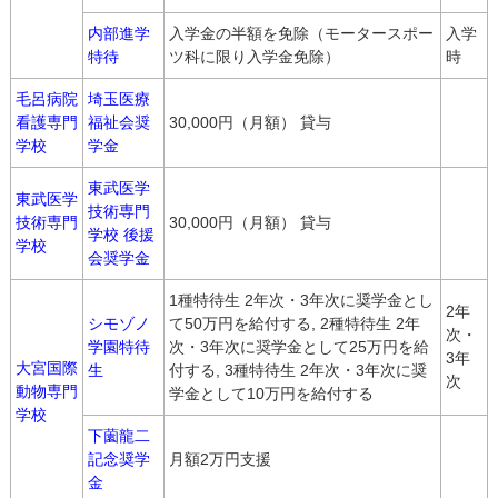
内部進学
入学金の半額を免除（モータースポー
入学
特待
ツ科に限り入学金免除）
時
毛呂病院
埼玉医療
看護専門
福祉会奨
30,000円（月額） 貸与
学校
学金
東武医学
東武医学
技術専門
技術専門
30,000円（月額） 貸与
学校 後援
学校
会奨学金
1種特待生 2年次・3年次に奨学金とし
2年
シモゾノ
て50万円を給付する, 2種特待生 2年
次・
学園特待
次・3年次に奨学金として25万円を給
3年
大宮国際
生
付する, 3種特待生 2年次・3年次に奨
次
動物専門
学金として10万円を給付する
学校
下薗龍二
記念奨学
月額2万円支援
金