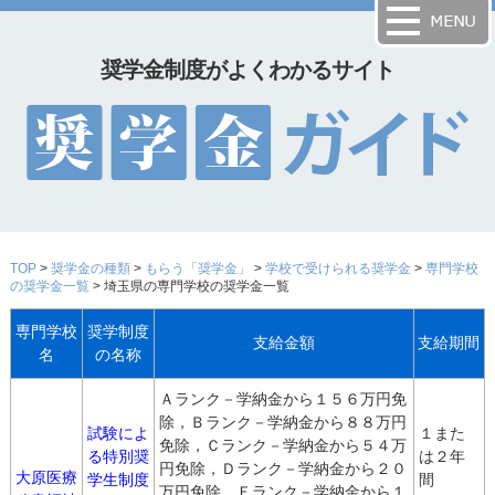
奨学金制度がよくわかるサイト
TOP
>
奨学金の種類
>
もらう「奨学金」
>
学校で受けられる奨学金
>
専門学校
の奨学金一覧
> 埼玉県の専門学校の奨学金一覧
専門学校
奨学制度
支給金額
支給期間
名
の名称
Ａランク－学納金から１５６万円免
除，Ｂランク－学納金から８８万円
試験によ
１また
免除，Ｃランク－学納金から５４万
る特別奨
は２年
円免除，Ｄランク－学納金から２０
大原医療
学生制度
間
万円免除，Ｅランク－学納金から１