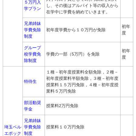
５万円入
し、その後はアルバイト等の収入から
学プラン
在学中に学費を納めていきます。
兄弟姉妹
初年
学費免除
初年度学費から１０万円が免除
度
制度
グループ
初年
校学費免
学費の一部（5万円）を免除
度
除制度
１種－初年度授業料全額免除，２種－
初年度授業料半額免除，３種－初年度
特待生
授業料１５万円免除，４種－初年度授
業料５万円免除
部活動奨
授業料2万円免除
学金
兄弟姉妹
埼玉ベル
学費免除
授業料１０万円免除
エポック
制度