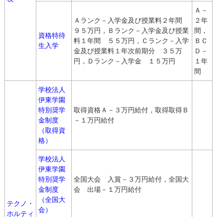
Ａ－
Ａランク－入学金及び授業料２年間
２年
９５万円，Ｂランク－入学金及び授業
間，
資格特待
料１年間 ５５万円，Ｃランク－入学
ＢＣ
生入学
金及び授業料１年次前期分 ３５万
Ｄ－
円，Ｄランク－入学金 １５万円
１年
間
学校法人
伊東学園
特別奨学
取得資格Ａ－３万円給付，取得取得Ｂ
金制度
－１万円給付
（取得資
格）
学校法人
伊東学園
特別奨学
全国大会 入賞－３万円給付，全国大
金制度
会 出場－１万円給付
（全国大
テクノ・
会）
ホルティ