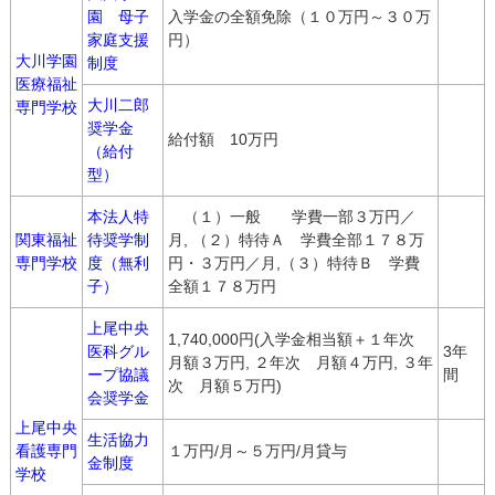
園 母子
入学金の全額免除（１０万円～３０万
家庭支援
円）
大川学園
制度
医療福祉
大川二郎
専門学校
奨学金
給付額 10万円
（給付
型）
本法人特
（１）一般 学費一部３万円／
関東福祉
待奨学制
月, （２）特待Ａ 学費全部１７８万
専門学校
度（無利
円・３万円／月,（３）特待Ｂ 学費
子）
全額１７８万円
上尾中央
1,740,000円(入学金相当額＋１年次
医科グル
3年
月額３万円, ２年次 月額４万円, ３年
ープ協議
間
次 月額５万円)
会奨学金
上尾中央
生活協力
看護専門
１万円/月～５万円/月貸与
金制度
学校