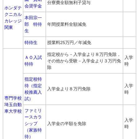
分寮費全額無利子貸与
会奨学金
ホンダテ
クニカル
本田宗一
カレッジ
郎 特待
年間授業料全額減免
関東
生
特待生
授業料25万円／年減免
指定校から－入学金より８万円免除，
ＡＯ入試
入学
その他から受験－入学金より３万円免
特待
時
除
指定校特
待（指定
入学
入学金より８万円免除
校推薦入
時
専門学校
試）
埼玉自動
ファミリ
車大学校
ースカラ
入学
シップ
入学金の半額を免除
時
（家族特
待）