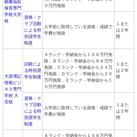
秘書福祉
０万円免除
保育専門
学校大宮
資格・ク
校
ラブ活動
１また
入学前に取得している資格・成績で
による特
は２年
学費が免除
別奨学生
間
制度
Ａランク－学納金から１５６万円免
除，Ｂランク－学納金から８８万円
試験によ
１また
免除，Ｃランク－学納金から５４万
る特別奨
は２年
円免除，Ｄランク－学納金から２０
大原簿記
学生制度
間
万円免除，Ｅランク－学納金から１
情報ビジ
０万円免除
ネス専門
学校 大
資格・ク
宮校
ラブ活動
１また
入学前に取得している資格・成績で
による特
は２年
学費が免除
別奨学生
間
制度
Ａランク－学納金から１５６万円免