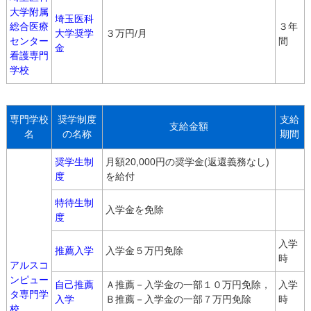
大学附属
埼玉医科
総合医療
３年
大学奨学
３万円/月
センター
間
金
看護専門
学校
専門学校
奨学制度
支給
支給金額
名
の名称
期間
奨学生制
月額20,000円の奨学金(返還義務なし)
度
を給付
特待生制
入学金を免除
度
入学
推薦入学
入学金５万円免除
時
アルスコ
ンピュー
自己推薦
Ａ推薦－入学金の一部１０万円免除，
入学
タ専門学
入学
Ｂ推薦－入学金の一部７万円免除
時
校