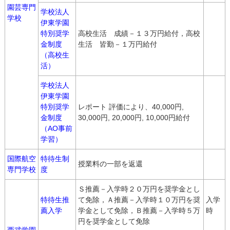
園芸専門
学校法人
学校
伊東学園
特別奨学
高校生活 成績－１３万円給付，高校
金制度
生活 皆勤－１万円給付
（高校生
活）
学校法人
伊東学園
特別奨学
レポート 評価により、40,000円,
金制度
30,000円, 20,000円, 10,000円給付
（AO事前
学習）
国際航空
特待生制
授業料の一部を返還
専門学校
度
Ｓ推薦－入学時２０万円を奨学金とし
特待生推
て免除，Ａ推薦－入学時１０万円を奨
入学
薦入学
学金として免除，Ｂ推薦－入学時５万
時
円を奨学金として免除