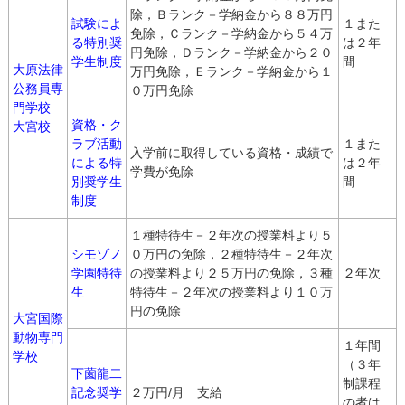
除，Ｂランク－学納金から８８万円
試験によ
１また
免除，Ｃランク－学納金から５４万
る特別奨
は２年
円免除，Ｄランク－学納金から２０
学生制度
間
大原法律
万円免除，Ｅランク－学納金から１
公務員専
０万円免除
門学校
資格・ク
大宮校
ラブ活動
１また
入学前に取得している資格・成績で
による特
は２年
学費が免除
別奨学生
間
制度
１種特待生－２年次の授業料より５
シモゾノ
０万円の免除，２種特待生－２年次
学園特待
の授業料より２５万円の免除，３種
２年次
生
特待生－２年次の授業料より１０万
円の免除
大宮国際
動物専門
１年間
学校
（３年
下薗龍二
制課程
記念奨学
２万円/月 支給
の者は