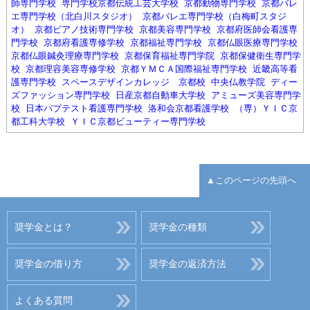
師専門学校
専門学校京都伝統工芸大学校
京都動物専門学校
京都バレ
エ専門学校（北白川スタジオ）
京都バレエ専門学校（白梅町スタジ
オ）
京都ピアノ技術専門学校
京都美容専門学校
京都府医師会看護専
門学校
京都府看護専修学校
京都福祉専門学校
京都仏眼医療専門学校
京都仏眼鍼灸理療専門学校
京都保育福祉専門学院
京都保健衛生専門学
校
京都理容美容専修学校
京都ＹＭＣＡ国際福祉専門学校
近畿高等看
護専門学校
スペースデザインカレッジ 京都校
中央仏教学院
ディー
ズファッション専門学校
日産京都自動車大学校
アミューズ美容専門学
校
日本バプテスト看護専門学校
洛和会京都看護学校
（専）ＹＩＣ京
都工科大学校
ＹＩＣ京都ビューティー専門学校
▲このページの先頭へ
奨学金とは？
奨学金の種類
奨学金の借り方
奨学金の返済方法
よくある質問