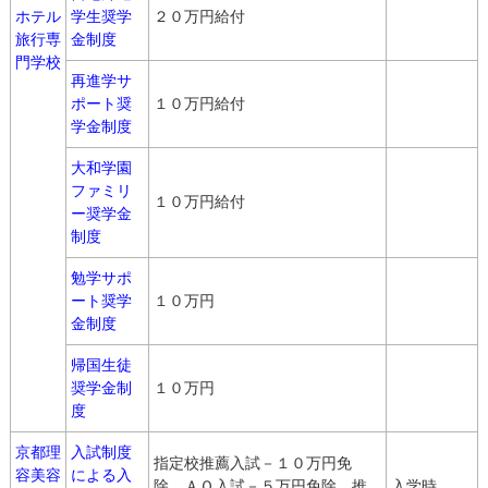
ホテル
学生奨学
２０万円給付
旅行専
金制度
門学校
再進学サ
ポート奨
１０万円給付
学金制度
大和学園
ファミリ
１０万円給付
ー奨学金
制度
勉学サポ
ート奨学
１０万円
金制度
帰国生徒
奨学金制
１０万円
度
京都理
入試制度
指定校推薦入試－１０万円免
容美容
による入
除，ＡＯ入試－５万円免除，推
入学時