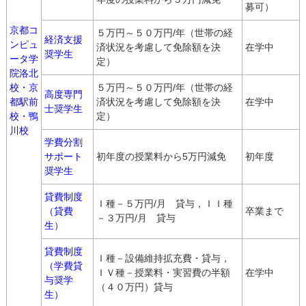
募可）
京都コ
５万円～５０万円/年（世帯の経
経済支援
ンピュ
済状況を考慮して免除額を決
在学中
奨学生
ータ学
定）
院洛北
校・京
５万円～５０万円/年（世帯の経
高度専門
都駅前
済状況を考慮して免除額を決
在学中
士奨学生
校・鴨
定）
川校
学費分割
サポート
初年度の授業料から5万円減免
初年度
奨学生
貸費制度
Ｉ種－５万円/月 貸与，ＩＩ種
（貸費
卒業まで
－３万円/月 貸与
生）
貸費制度
Ｉ種－設備維持拡充費・貸与，
（学費貸
ＩＶ種－授業料・実習費の半額
在学中
与奨学
（４０万円）貸与
生）