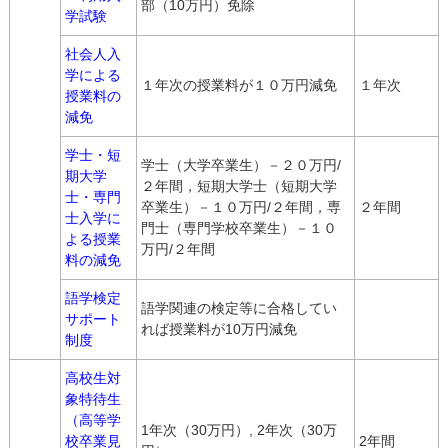
部（10万円）免除
学試験
社会人入
学による
１年次の授業料が１０万円減免
１年次
授業料の
減免
学士・短
学士（大学卒業生）－２０万円/
期大学
２年間，短期大学士（短期大学
士・専門
卒業生）－１０万円/２年間，専
２年間
士入学に
門士（専門学校卒業生）－１０
よる授業
万円/２年間
料の減免
語学検定
語学関連の検定等に合格してい
サポート
れば授業料が10万円減免
制度
高校生対
象特待生
（高等学
1年次（30万円）, 2年次（30万
校卒業見
2年間