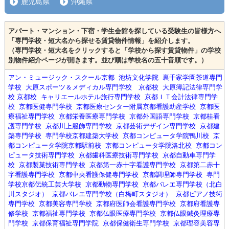
鹿児島県
沖縄県
アパート・マンション・下宿・学生会館を探している受験生の皆様方へ
「専門学校・短大名から探せる賃貸物件情報」を紹介します。
（専門学校・短大名をクリックすると「学校から探す賃貸物件」の学校
別物件紹介ページが開きます。並び順は学校名の五十音順です。）
アン・ミュージック・スクール京都
池坊文化学院
裏千家学園茶道専門
学校
大原スポーツ＆メディカル専門学校 京都校
大原簿記法律専門学
校 京都校
キャリエールホテル旅行専門学校
京都ＩＴ会計法律専門学
校
京都医健専門学校
京都医療センター附属京都看護助産学校
京都医
療福祉専門学校
京都栄養医療専門学校
京都外国語専門学校
京都桂看
護専門学校
京都川上服飾専門学校
京都芸術デザイン専門学校
京都建
築専門学校
専門学校京都建築大学校
京都コンピュータ学院鴨川校
京
都コンピュータ学院京都駅前校
京都コンピュータ学院洛北校
京都コン
ピュータ技術専門学校
京都歯科医療技術専門学校
京都自動車専門学
校
京都製菓技術専門学校
京都第一赤十字看護専門学校
京都第二赤十
字看護専門学校
京都中央看護保健専門学校
京都調理師専門学校
専門
学校京都伝統工芸大学校
京都動物専門学校
京都バレエ専門学校（北白
川スタジオ）
京都バレエ専門学校（白梅町スタジオ）
京都ピアノ技術
専門学校
京都美容専門学校
京都府医師会看護専門学校
京都府看護専
修学校
京都福祉専門学校
京都仏眼医療専門学校
京都仏眼鍼灸理療専
門学校
京都保育福祉専門学院
京都保健衛生専門学校
京都理容美容専