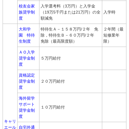
校友会家
入学選考料（3万円）と入学金
族奨学制
（19万5千円または21万円）の全
入学時
度
額減免
大和学
特待生Ａ－１５８万円/２年 免
２年間（最
園 特待
除，特待生Ｂ－６０万円/２年
短修業年
生制度
免除（最高限度額）
限）
ＡＯ入学
奨学金制
５万円給付
度
資格認定
奨学金制
２０万円給付
度
海外留学
サポート
１０万円給付
奨学金制
度
キャリ
エール
自宅外通