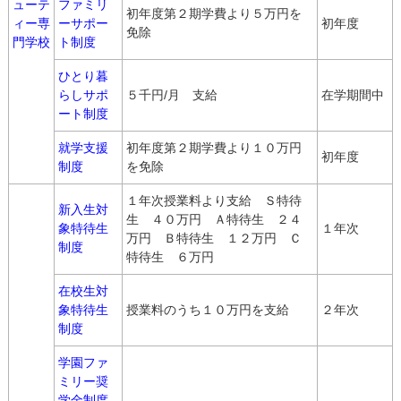
ューテ
ファミリ
初年度第２期学費より５万円を
ィー専
ーサポー
初年度
免除
門学校
ト制度
ひとり暮
らしサポ
５千円/月 支給
在学期間中
ート制度
就学支援
初年度第２期学費より１０万円
初年度
制度
を免除
１年次授業料より支給 Ｓ特待
新入生対
生 ４０万円 Ａ特待生 ２４
象特待生
１年次
万円 Ｂ特待生 １２万円 Ｃ
制度
特待生 ６万円
在校生対
象特待生
授業料のうち１０万円を支給
２年次
制度
学園ファ
ミリー奨
学金制度