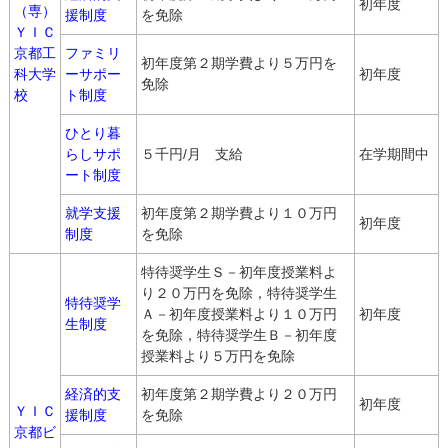
初年度
（専）
援制度
を免除
ＹＩＣ
京都工
ファミリ
初年度第２期学費より５万円を
科大学
ーサポー
初年度
免除
校
ト制度
ひとり暮
らしサポ
５千円/月 支給
在学期間中
ート制度
就学支援
初年度第２期学費より１０万円
初年度
制度
を免除
特待奨学生Ｓ－初年度授業料よ
り２０万円を免除，特待奨学生
特待奨学
Ａ－初年度授業料より１０万円
初年度
生制度
を免除，特待奨学生Ｂ－初年度
授業料より５万円を免除
経済的支
初年度第２期学費より２０万円
初年度
ＹＩＣ
援制度
を免除
京都ビ