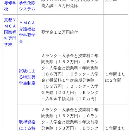
専修学
学金免除
薦入試－５万円免除
校
システム
京都Ｙ
ＹＭＣＡ
ＭＣＡ
介護福祉
国際福
奨学金１２万円給付
学科奨学
祉専門
金
学校
Ａランク－入学金と授業料２年
間免除（１５２万円），Ｂラン
ク－入学金と授業料１年間免除
試験によ
（８６万円），Ｃランク－入学
１年間また
る特別奨
金と授業料１年次前期分免除
は２年間
学生制度
（５３万円），Ｄランク－入学
金免除（２０万円），Ｅランク
－入学金半額免除（１０万円）
Ａランク－入学金と授業料２年
間免除（１５２万円），Ｃラン
取得資格
ク－入学金と授業料１年次前期
による特
分免除（５３万円），Ｄランク
１年間また