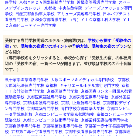
修学校
京都ＹＭＣＡ国際福祉専門学校
近畿高等看護専門学校
スペー
スデザインカレッジ 京都校
中央仏教学院
ディーズファッション専門
学校
日産京都自動車大学校
アミューズ美容専門学校
日本バプテスト
看護専門学校
洛和会京都看護学校
（専）ＹＩＣ京都工科大学校
ＹＩ
Ｃ京都ビューティー専門学校
受験する専門学校周辺のホテル・旅館選びは、
学校から探す「受験生の
宿」
で。
受験生の宿選びのポイント
や
予約方法
、
受験生の宿のプラン
な
どを紹介
（専門学校名をクリックすると、学校から探す「受験生の宿」の学校周
辺の「受験生の宿」一覧ページが開きます。並び順は学校名の五十音順
です。）
裏千家学園茶道専門学校
大原スポーツ＆メディカル専門学校 京都校
大原簿記法律専門学校 京都校
キャリエールホテル旅行専門学校
京都
ＩＴ会計法律専門学校
京都医健専門学校
京都医療センター附属京都看
護助産学校
京都医療福祉専門学校
京都栄養医療専門学校
京都外国語
専門学校
京都桂看護専門学校
京都川上服飾専門学校
京都芸術デザイ
ン専門学校
京都建築専門学校
専門学校京都建築大学校
京都コンピュ
ータ学院鴨川校
京都コンピュータ学院京都駅前校
京都コンピュータ学
院洛北校
京都コンピュータ技術専門学校
京都歯科医療技術専門学校
京都自動車専門学校
京都製菓技術専門学校
京都第一赤十字看護専門学
校
京都第二赤十字看護専門学校
京都中央看護保健専門学校
京都調理