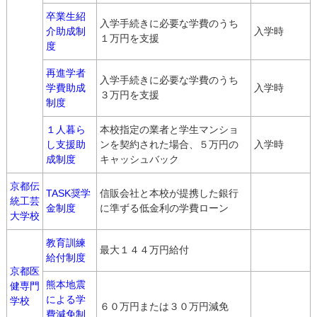
卒業生紹
入学手続きに必要な学費のうち
介助成制
入学時
１万円を支援
度
再進学者
入学手続きに必要な学費のうち
学費助成
入学時
３万円を支援
制度
１人暮ら
本校指定の業者と学生マンショ
し支援助
ンを契約された場合、５万円の
入学時
成制度
キャッシュバック
京都伝
TASK奨学
信販会社と本校が提携した銀行
統工芸
金制度
に準ずる低金利の学費ローン
大学校
教育訓練
最大１４４万円給付
給付制度
京都医
熊本地震
健専門
による学
学校
６０万円または３０万円減免
費減免制