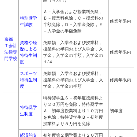
除（４万円）
Ａ－入学金および授業料免除，
特別奨学
Ｂ－授業料免除，Ｃ－授業料の
修業年限内
生試験
半額免除，Ｄ－入学金免除，Ｅ
－入学金の半額免除
京都Ｉ
資格や経
免除額 入学金および授業料，
Ｔ会計
歴による
授業料の半額および入学金，入
法律専
修業年限内
特待生制
学金，入学金の半額，入学金の
門学校
度
１/４
スポーツ
免除額 入学金および授業料，
特待生制
授業料の半額および入学金，入
修業年限内
度
学金，入学金の半額
特待奨学生Ｓ－初年度授業料よ
り２０万円を免除，特待奨学生
特待奨学
Ａ－初年度授業料より１０万円
初年度
生制度
を免除，特待奨学生Ｂ－初年度
授業料より５万円を免除
経済的支
初年度第２期学費より２０万円