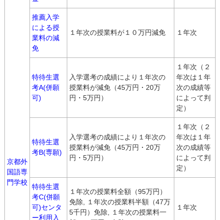
推薦入学
による授
１年次の授業料が１０万円減免
１年次
業料の減
免
１年次（２
特待生選
入学選考の成績により１年次の
年次は１年
考A(併願
授業料が減免（45万円・20万
次の成績等
可)
円・5万円）
によって判
定）
１年次（２
入学選考の成績により１年次の
年次は１年
特待生選
授業料が減免（45万円・20万
次の成績等
考B(専願)
円・5万円）
によって判
京都外
定）
国語専
門学校
特待生選
１年次の授業料全額（95万円）
考C(併願
免除, １年次の授業料半額（47万
可)センタ
１年次
5千円）免除, １年次の授業料一
ー利用入