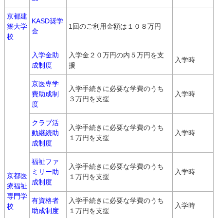
京都建
KASD奨学
築大学
1回のご利用金額は１０８万円
金
校
入学金助
入学金２０万円の内５万円を支
入学時
成制度
援
京医専学
入学手続きに必要な学費のうち
費助成制
入学時
３万円を支援
度
クラブ活
入学手続きに必要な学費のうち
動継続助
入学時
１万円を支援
成制度
福祉ファ
入学手続きに必要な学費のうち
ミリー助
入学時
京都医
１万円を支援
成制度
療福祉
専門学
有資格者
入学手続きに必要な学費のうち
入学時
校
助成制度
１万円を支援