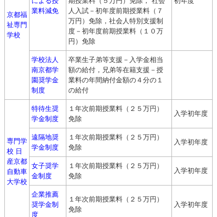
による授
期授業料（５万円）免除， 社会
初年度
業料減免
人入試－初年度前期授業料（７
京都福
万円）免除，社会人特別支援制
祉専門
度－初年度前期授業料（１０万
学校
円）免除
学校法人
卒業生子弟等支援－入学金相当
南京都学
額の給付，兄弟等在籍支援－授
園奨学金
業料の年間納付金額の４分の１
制度
の給付
特待生奨
１年次前期授業料（２５万円）
入学初年度
学金制度
免除
遠隔地奨
１年次前期授業料（２５万円）
専門学
入学初年度
学金制度
免除
校 日
産京都
女子奨学
１年次前期授業料（２５万円）
入学初年度
自動車
金制度
免除
大学校
企業推薦
１年次前期授業料（２５万円）
奨学金制
入学初年度
免除
度