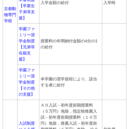
入学金額の給付
入学時
【卒業生
京都動
子弟等支
物専門
援】
学校
学園ファ
ミリー奨
学金制度
授業料の年間納付金額の4分の1
【兄弟等
の給付
在籍支
援】
学園ファ
ミリー奨
本学園の奨学規程により、該当
学金制度
する者に給付
【その他
の支援】
ＡＯ入試－初年度前期授業料
（５万円）免除，指定校推薦入
試－初年度前期授業料（１０万
入試制度
円）免除，推薦入試－初年度前