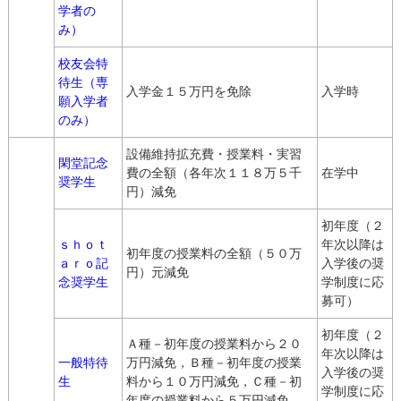
学者の
み）
校友会特
待生（専
入学金１５万円を免除
入学時
願入学者
のみ）
設備維持拡充費・授業料・実習
閑堂記念
費の全額（各年次１１８万５千
在学中
奨学生
円）減免
初年度（２
ｓｈｏｔ
年次以降は
初年度の授業料の全額（５０万
ａｒｏ記
入学後の奨
円）元減免
念奨学生
学制度に応
募可）
初年度（２
Ａ種－初年度の授業料から２０
年次以降は
一般特待
万円減免，Ｂ種－初年度の授業
入学後の奨
生
料から１０万円減免，Ｃ種－初
学制度に応
年度の授業料から５万円減免