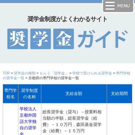
奨学金制度がよくわかるサイト
TOP
>
奨学金の種類
>
もらう「奨学金」
>
学校で受けられる奨学金
>
専門学校
の奨学金一覧
> 京都府の専門学校の奨学金一覧
専門学
奨学制度
支給金額
支給期間
校名
の名称
学校法人
総長奨学金（貸与）－授業料相
京都外国
当額の半額，総長奨学金（給
語大学独
費）－１０万円，森田基金奨学
自の奨学
金（給費）－１５万円
金