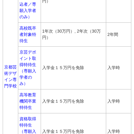
円）
込者／専
願入学者
のみ）
高校既卒
1年次（30万円）, 2年次（30万
者対象特
2年間
円）
待生
京芸デポ
イント取
得特待生
京都芸
入学金１５万円を免除
入学時
（専願入
術デザ
学者の
イン専
み）
門学校
高等教育
機関卒業
入学金１５万円を免除
入学時
特待生
資格取得
特待生
（専願入
入学金１５万円を免除
入学時