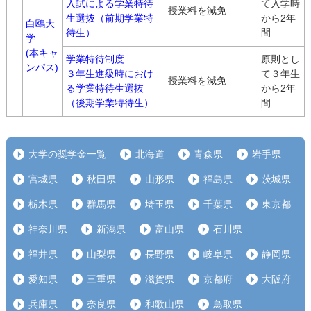
入試による学業特待
て入学時
授業料を減免
生選抜（前期学業特
から2年
白鴎大
待生）
間
学
(本キャ
学業特待制度
原則とし
ンパス)
３年生進級時におけ
て３年生
授業料を減免
る学業特待生選抜
から2年
（後期学業特待生）
間
大学の奨学金一覧
北海道
青森県
岩手県
宮城県
秋田県
山形県
福島県
茨城県
栃木県
群馬県
埼玉県
千葉県
東京都
神奈川県
新潟県
富山県
石川県
福井県
山梨県
長野県
岐阜県
静岡県
愛知県
三重県
滋賀県
京都府
大阪府
兵庫県
奈良県
和歌山県
鳥取県