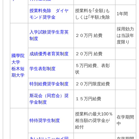
授業料免除 ダイヤ
授業料を｢全額｣も
1年間
モンド奨学金
しくは｢半額｣免除
採用効力
入学試験奨学生育英
２０万円 給費
は当該年
制度
度限り
成績優秀者育英制度
２０万円 給費
國學院
大学
５万円給費、表彰
栃木短
学生表彰制度
状
期大学
特別給費奨学金制度
２０万円限度給費
斯花会（同窓会）奨
１５万円給費
学金制度
授業料の最大100％
在学期間
特待奨学生制度
相当額の奨学金が
中
給付
あいおいニッセイ同
在学期間