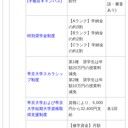
(宇都宮キャンパス)
給付
請・審査
あり)
【Aランク】学納金
の約3割
【Bランク】学納金
特別奨学金制度
の約2割
【Cランク】学納金
の約1割
第1種 奨学生は年
額20万円の授業料
帝京大学スカラシッ
減免
プ制度
第2種 奨学生は年
額10万円の授業料
減免
帝京大学および帝京
資格により、5,000
大学短期大学資格取
円から32,400円支
各1回
得支援制度
給
【修学資金】月額