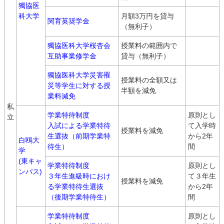
獨協医
科大学
月額3万円を貸与
関育英奨学金
（無利子）
獨協医科大学桜杏会
授業料の範囲内で
互助事業修学金
貸与（無利子）
獨協医科大学災害罹
授業料の全額又は
災等学生に対する授
半額を減免
業料減免
私
学業特待制度
原則とし
立
入試による学業特待
て入学時
授業料を減免
生選抜（前期学業特
から2年
白鴎大
待生）
間
学
(東キャ
学業特待制度
原則とし
ンパス)
３年生進級時におけ
て３年生
授業料を減免
る学業特待生選抜
から2年
（後期学業特待生）
間
学業特待制度
原則とし