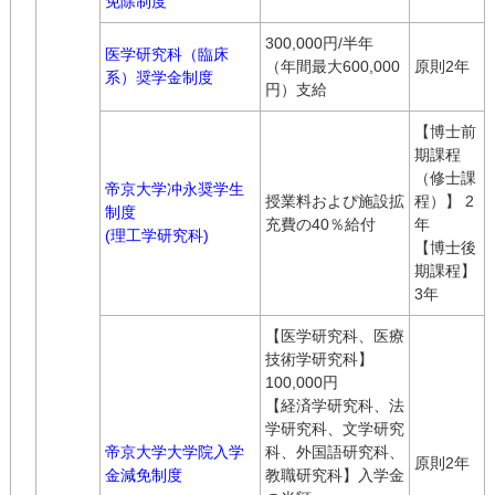
免除制度
300,000円/半年
医学研究科（臨床
（年間最大600,000
原則2年
系）奨学金制度
円）支給
【博士前
期課程
（修士課
帝京大学冲永奨学生
授業料およぴ施設拡
程）】 2
制度
充費の40％給付
年
(理工学研究科)
【博士後
期課程】
3年
【医学研究科、医療
技術学研究科】
100,000円
【経済学研究科、法
学研究科、文学研究
帝京大学大学院入学
科、外国語研究科、
原則2年
金減免制度
教職研究科】入学金