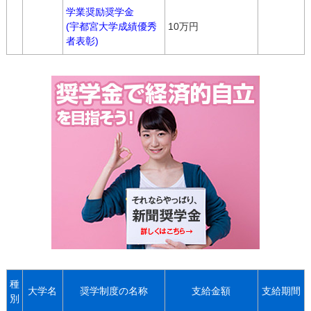
学業奨励奨学金
(宇都宮大学成績優秀
10万円
者表彰)
種
大学名
奨学制度の名称
支給金額
支給期間
別