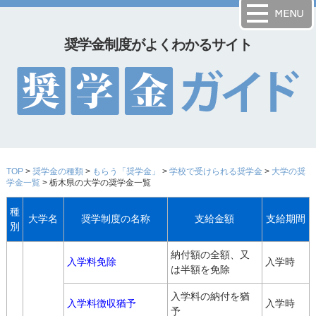
奨学金制度がよくわかるサイト
TOP
>
奨学金の種類
>
もらう「奨学金」
>
学校で受けられる奨学金
>
大学の奨
学金一覧
> 栃木県の大学の奨学金一覧
種
大学名
奨学制度の名称
支給金額
支給期間
別
納付額の全額、又
入学料免除
入学時
は半額を免除
入学料の納付を猶
入学料徴収猶予
入学時
予