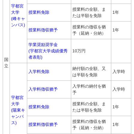
宇都宮
授業料の全額、ま
大学
授業料免除
1年
たは半額を免除
(峰キャ
ンパス)
授業料の徴収を猶
授業料徴収猶予
1年
予（延納・分納）
学業奨励奨学金
(宇都宮大学成績優秀
10万円
者表彰)
国
立
納付額の全額、又
入学料免除
入学時
は半額を免除
入学料の納付を猶
入学料徴収猶予
入学時
予
宇都宮
大学
授業料の全額、ま
授業料免除
1年
(陽東キ
たは半額を免除
ャンパ
授業料の徴収を猶
ス)
授業料徴収猶予
1年
予（延納・分納）