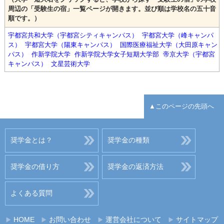
周辺の「受験生の宿」一覧ページが開きます。並び順は学校名の五十音
順です。）
宇都宮共和大学（宇都宮シティキャンパス）
宇都宮大学（峰キャンパ
ス）
宇都宮大学（陽東キャンパス）
国際医療福祉大学（大田原キャン
パス）
作新学院大学
作新学院大学女子短期大学部
帝京大学（宇都宮
キャンパス）
文星芸術大学
▲このページの先頭へ
奨学金とは？
奨学金の種類
奨学金の借り方
奨学金の返済方法
よくある質問
HOME
お問い合わせ
運営会社について
サイトマップ