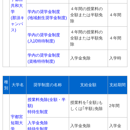
共和大
４年間の授業料の
学
学内の奨学金制度
全額または半額免
４年間
(那須キ
(地域創生奨学金制度)
除
ャンパ
ス)
４年間の授業料の
学内の奨学金制度
全額または半額免
４年間
(入試特待制度)
除
学内の奨学金制度
入学金免除
入学時
(資格特待制度)
種
大学名
奨学制度の名称
支給金額
支給期間
別
授業料免除(全額・半
授業料を｢全額｣も
額)
2年間
しくは｢半額｣免除
特待生制度
宇都宮
短期大
入学金免除
入学金免除
入学金
学
特待生制度