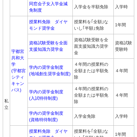
同窓会子女入学金減
入学金を半額免除
入学時
免制度
授業料免除 ダイヤ
授業料を｢全額｣な
1年間
モンド奨学金
いし｢半額｣免除
資格試験受験を全
資格試験受験を全面
資格試験
面支援知識力奨学
支援知識力奨学金
受験時
宇都宮
金
共和大
学
４年間の授業料の
学内の奨学金制度
(宇都宮
全額または半額免
４年間
(地域創生奨学金制度)
シティ
除
キャン
４年間の授業料の
パス)
学内の奨学金制度
全額または半額免
４年間
(入試特待制度)
私
除
立
学内の奨学金制度
入学金免除
入学時
(資格特待制度)
授業料免除 ダイヤ
授業料を｢全額｣な
1年間