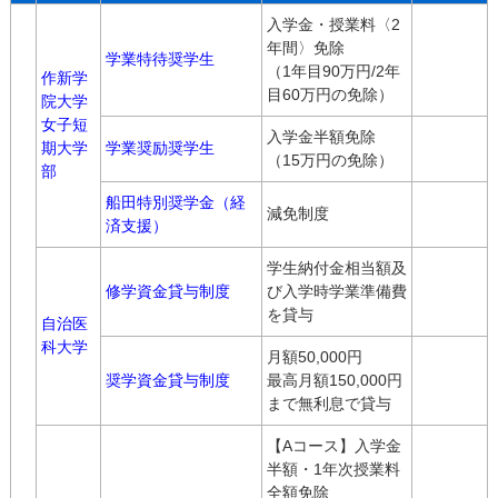
入学金・授業料〈2
年間〉免除
学業特待奨学生
（1年目90万円/2年
作新学
目60万円の免除）
院大学
女子短
入学金半額免除
期大学
学業奨励奨学生
（15万円の免除）
部
船田特別奨学金（経
減免制度
済支援）
学生納付金相当額及
修学資金貸与制度
び入学時学業準備費
を貸与
自治医
科大学
月額50,000円
奨学資金貸与制度
最高月額150,000円
まで無利息で貸与
【Aコース】入学金
半額・1年次授業料
全額免除