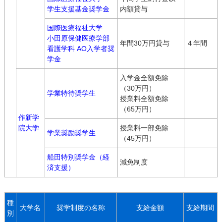
学生支援基金奨学金
内額貸与
国際医療福祉大学
小田原保健医療学部
年間30万円貸与
４年間
看護学科 AO入学者奨
学金
入学金全額免除
（30万円）
学業特待奨学生
授業料全額免除
（65万円）
作新学
院大学
授業料一部免除
学業奨励奨学生
（45万円）
船田特別奨学金（経
減免制度
済支援）
種
大学名
奨学制度の名称
支給金額
支給期間
別