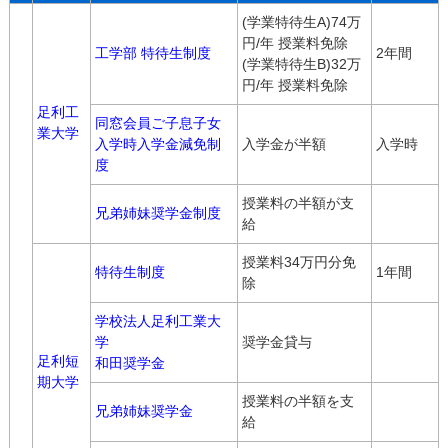
(学業特待生A)74万
円/年 授業料免除
工学部 特待生制度
2年間
(学業特待生B)32万
円/年 授業料免除
足利工
同窓会員ご子息子女
業大学
入学時入学金減免制
入学金が半額
入学時
度
授業料の半額が支
兄弟姉妹奨学金制度
給
授業料34万円分免
特待生制度
1年間
除
学校法人足利工業大
学
奨学金貸与
足利短
和田奨学金
期大学
授業料の半額を支
兄弟姉妹奨学金
給