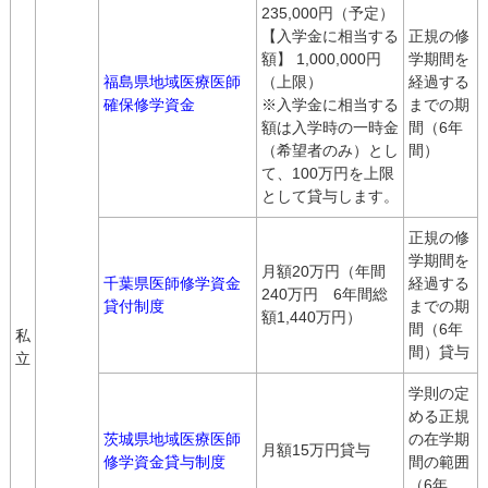
235,000円（予定）
【入学金に相当する
正規の修
額】 1,000,000円
学期間を
福島県地域医療医師
（上限）
経過する
確保修学資金
※入学金に相当する
までの期
額は入学時の一時金
間（6年
（希望者のみ）とし
間）
て、100万円を上限
として貸与します。
正規の修
学期間を
月額20万円（年間
千葉県医師修学資金
経過する
240万円 6年間総
貸付制度
までの期
額1,440万円）
間（6年
私
間）貸与
立
学則の定
める正規
茨城県地域医療医師
の在学期
月額15万円貸与
修学資金貸与制度
間の範囲
（6年