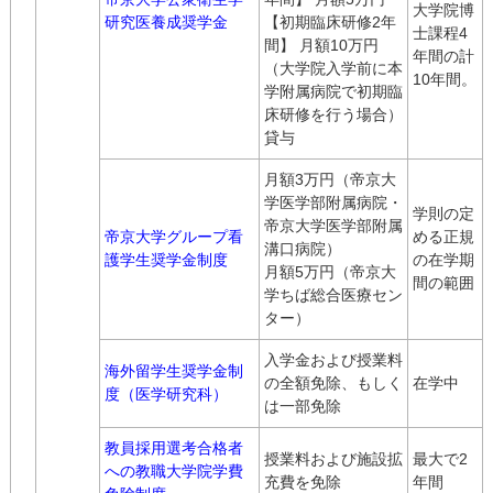
大学院博
研究医養成奨学金
【初期臨床研修2年
士課程4
間】 月額10万円
年間の計
（大学院入学前に本
10年間。
学附属病院で初期臨
床研修を行う場合）
貸与
月額3万円（帝京大
学医学部附属病院・
学則の定
帝京大学医学部附属
帝京大学グループ看
める正規
溝口病院）
護学生奨学金制度
の在学期
月額5万円（帝京大
間の範囲
学ちば総合医療セン
ター）
入学金および授業料
海外留学生奨学金制
の全額免除、もしく
在学中
度（医学研究科）
は一部免除
教員採用選考合格者
授業料および施設拡
最大で2
への教職大学院学費
充費を免除
年間