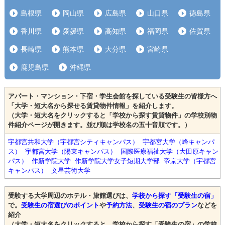
島根県
岡山県
広島県
山口県
徳島県
香川県
愛媛県
高知県
福岡県
佐賀県
長崎県
熊本県
大分県
宮崎県
鹿児島県
沖縄県
アパート・マンション・下宿・学生会館を探している受験生の皆様方へ
「大学・短大名から探せる賃貸物件情報」を紹介します。
（大学・短大名をクリックすると「学校から探す賃貸物件」の学校別物
件紹介ページが開きます。並び順は学校名の五十音順です。）
宇都宮共和大学（宇都宮シティキャンパス）
宇都宮大学（峰キャンパ
ス）
宇都宮大学（陽東キャンパス）
国際医療福祉大学（大田原キャン
パス）
作新学院大学
作新学院大学女子短期大学部
帝京大学（宇都宮
キャンパス）
文星芸術大学
受験する大学周辺のホテル・旅館選びは、
学校から探す「受験生の宿」
で。
受験生の宿選びのポイント
や
予約方法
、
受験生の宿のプラン
などを
紹介
（大学・短大名をクリックすると、学校から探す「受験生の宿」の学校