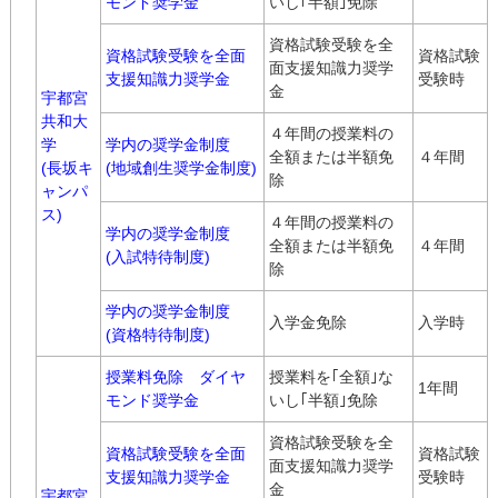
モンド奨学金
いし｢半額｣免除
資格試験受験を全
資格試験受験を全面
資格試験
面支援知識力奨学
支援知識力奨学金
受験時
金
宇都宮
共和大
４年間の授業料の
学
学内の奨学金制度
全額または半額免
４年間
(長坂キ
(地域創生奨学金制度)
除
ャンパ
ス)
４年間の授業料の
学内の奨学金制度
全額または半額免
４年間
(入試特待制度)
除
学内の奨学金制度
入学金免除
入学時
(資格特待制度)
授業料免除 ダイヤ
授業料を｢全額｣な
1年間
モンド奨学金
いし｢半額｣免除
資格試験受験を全
資格試験受験を全面
資格試験
面支援知識力奨学
支援知識力奨学金
受験時
金
宇都宮