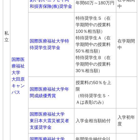
年間60万～180万円
和損害保険(株)奨学金
中
特待奨学生Ｓ（在
学期間中の授業料
100％相当額）
私
特待奨学生Ａ（在
立
国際医療福祉大学特
在学期間
学期間中の授業料
待奨学生奨学金
中
50％相当額）
特待奨学生Ｂ（在
国際医
学期間中の授業料
療福祉
30％相当額）
大学
大田原
授業料の50％を上
キャン
国際医療福祉大学年
限
パス
間成績優秀賞
（特待奨学生Ｓ・
Ａは表彰のみ）
国際医療福祉大学
入学初年
東日本大震災被災者
入学金相当額給付
度
支援奨学金
国際医療福祉大学
年間学生納付金以