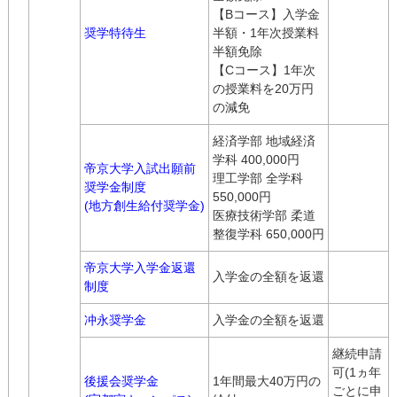
【Bコース】入学金
奨学特待生
半額・1年次授業料
半額免除
【Cコース】1年次
の授業料を20万円
の減免
経済学部 地域経済
学科 400,000円
帝京大学入試出願前
理工学部 全学科
奨学金制度
550,000円
(地方創生給付奨学金)
医療技術学部 柔道
整復学科 650,000円
帝京大学入学金返還
入学金の全額を返還
制度
冲永奨学金
入学金の全額を返還
継続申請
可(1ヵ年
後援会奨学金
1年間最大40万円の
ごとに申