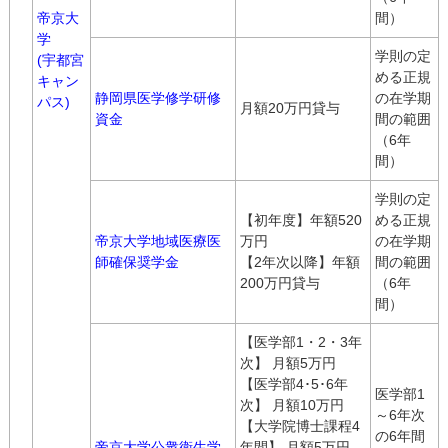
帝京大
間）
学
学則の定
(宇都宮
める正規
キャン
静岡県医学修学研修
の在学期
パス)
月額20万円貸与
資金
間の範囲
（6年
間）
学則の定
【初年度】年額520
める正規
帝京大学地域医療医
万円
の在学期
師確保奨学金
【2年次以降】年額
間の範囲
200万円貸与
（6年
間）
【医学部1・2・3年
次】 月額5万円
【医学部4･5･6年
医学部1
次】 月額10万円
～6年次
【大学院博士課程4
の6年間
帝京大学公衆衛生学
年間】 月額5万円