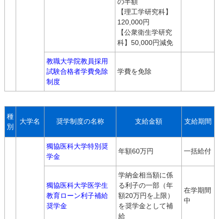
の半額
【理工学研究科】
120,000円
【公衆衛生学研究
科】50,000円減免
教職大学院教員採用
試験合格者学費免除
学費を免除
制度
種
大学名
奨学制度の名称
支給金額
支給期間
別
獨協医科大学特別奨
年額60万円
一括給付
学金
学納金相当額に係
獨協医科大学医学生
る利子の一部（年
在学期間
教育ローン利子補給
額20万円を上限）
中
奨学金
を奨学金として補
給