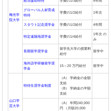
経済援助特待
学費の1/3給付
4年間
グローバル人材育成
学費の1/2給付
1年次
梅光学
特待
院大学
スタウト記念奨学金
学費の1/2給付
4年間
1年次 の
特定遠隔地奨学金
学費の1/4給付
み
留学先大学の授業料
長期留学奨学金
留学中
給付
海外語学研修留学奨
15～20 万円給付
留学中
学金
（A） 学納金の金額
支給
特待生奨学金制度
（B） 学納金の半額
支給
山口学
（A） 年間240,000
芸大学
円 （月額20,000