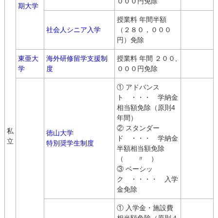
０００円免除
期大学
授業料 年間半額
社会人シニア入学
（２８０，０００
円）免除
東亜大
海外研修留学支援制
授業料 年間 ２００,
学
度
０００円免除
① アドバンス
ト ・・・ 学納金
相当額免除（原則4
年間）
② スタンダー
私
徳山大学
ド ・・・ 学納金
立
特別奨学生制度
半額相当額免除
（ 〃 ）
③ ベーシッ
ク ・・・・ 入学
金免除
① 入学金・施設費