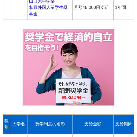
山口大学学部
私費外国人留学生奨
月額45,000円支給
1年間
学金
種
大学名
奨学制度の名称
支給金額
支給期間
別