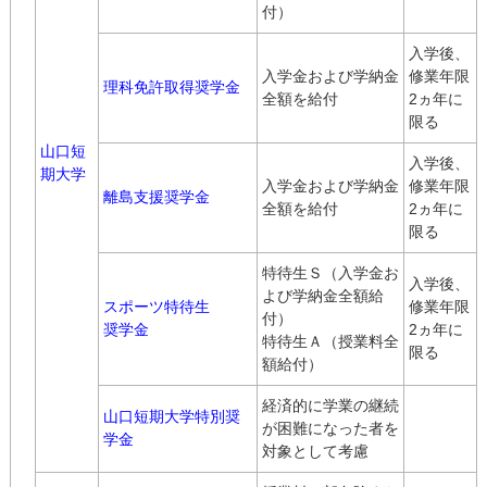
付）
入学後、
入学金および学納金
修業年限
理科免許取得奨学金
全額を給付
2ヵ年に
限る
山口短
入学後、
期大学
入学金および学納金
修業年限
離島支援奨学金
全額を給付
2ヵ年に
限る
特待生Ｓ（入学金お
入学後、
よび学納金全額給
スポーツ特待生
修業年限
付）
奨学金
2ヵ年に
特待生Ａ（授業料全
限る
額給付）
経済的に学業の継続
山口短期大学特別奨
が困難になった者を
学金
対象として考慮