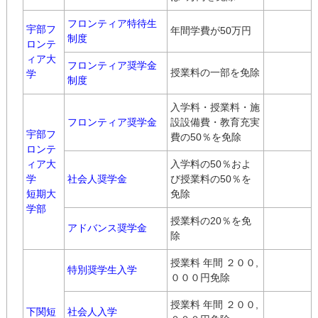
フロンティア特待生
宇部フ
年間学費が50万円
制度
ロンテ
ィア大
フロンティア奨学金
授業料の一部を免除
学
制度
入学料・授業料・施
フロンティア奨学金
設設備費・教育充実
宇部フ
費の50％を免除
ロンテ
ィア大
入学料の50％およ
学
社会人奨学金
び授業料の50％を
短期大
免除
学部
授業料の20％を免
アドバンス奨学金
除
授業料 年間 ２００,
特別奨学生入学
０００円免除
授業料 年間 ２００,
下関短
社会人入学