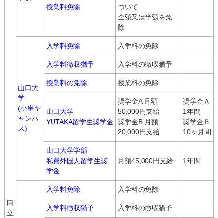
授業料免除
ついて
全額又は半額を免
除
入学料免除
入学料の免除
入学料徴収猶予
入学料の徴収猶予
授業料の免除
授業料の免除
山口大
学
奨学金A 月額
奨学金Ａ
(小串キ
山口大学
50,000円支給
1年間
ャンパ
YUTAKA留学生奨学金
奨学金B 月額
奨学金Ｂ
ス)
20,000円支給
10ヶ月間
山口大学学部
私費外国人留学生奨
月額45,000円支給
1年間
学金
入学料免除
入学料の免除
国
入学料徴収猶予
入学料の徴収猶予
立