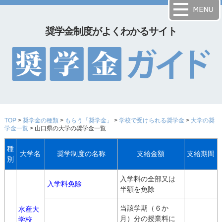
奨学金制度がよくわかるサイト
TOP
>
奨学金の種類
>
もらう「奨学金」
>
学校で受けられる奨学金
>
大学の奨
学金一覧
> 山口県の大学の奨学金一覧
種
大学名
奨学制度の名称
支給金額
支給期間
別
入学料の全部又は
入学料免除
半額を免除
当該学期（６か
水産大
月）分の授業料に
学校