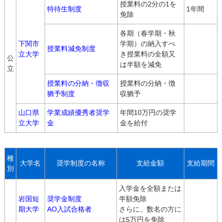
授業料の2分の1を
特待生制度
1年間
免除
各期（春学期・秋
下関市
学期）の納入すべ
授業料減免制度
立大学
き授業料の全額又
公
は半額を減免
立
授業料の分納・徴収
授業料の分納・徴
猶予制度
収猶予
山口県
学業成績優秀者奨学
年間10万円の奨学
立大学
金
金を給付
種
大学名
奨学制度の名称
支給金額
支給期間
別
入学金を全額または
岩国短
奨学金制度
半額免除
期大学
AO入試合格者
さらに、数名の方に
は5万円を免除