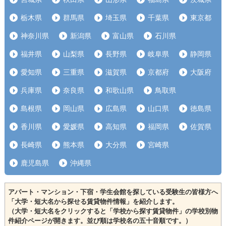
栃木県
群馬県
埼玉県
千葉県
東京都
神奈川県
新潟県
富山県
石川県
福井県
山梨県
長野県
岐阜県
静岡県
愛知県
三重県
滋賀県
京都府
大阪府
兵庫県
奈良県
和歌山県
鳥取県
島根県
岡山県
広島県
山口県
徳島県
香川県
愛媛県
高知県
福岡県
佐賀県
長崎県
熊本県
大分県
宮崎県
鹿児島県
沖縄県
アパート・マンション・下宿・学生会館を探している受験生の皆様方へ
「大学・短大名から探せる賃貸物件情報」を紹介します。
（大学・短大名をクリックすると「学校から探す賃貸物件」の学校別物
件紹介ページが開きます。並び順は学校名の五十音順です。）