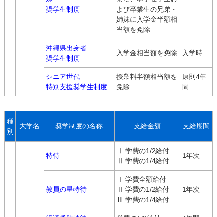
奨学生制度
よび卒業生の兄弟・
姉妹に入学金半額相
当額を免除
沖縄県出身者
入学金相当額を免除
入学時
奨学生制度
シニア世代
授業料半額相当額を
原則4年
特別支援奨学生制度
免除
間
種
大学名
奨学制度の名称
支給金額
支給期間
別
Ⅰ 学費の1/2給付
特待
1年次
Ⅱ 学費の1/4給付
Ⅰ 学費全額給付
教員の星特待
Ⅱ 学費の1/2給付
1年次
Ⅲ 学費の1/4給付