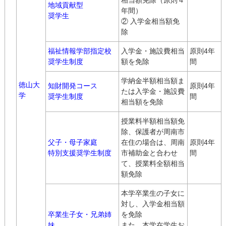
相当額免除（原則４
地域貢献型
年間）
奨学生
② 入学金相当額免
除
福祉情報学部指定校
入学金・施設費相当
原則4年
奨学生制度
額を免除
間
学納金半額相当額ま
徳山大
知財開発コース
原則4年
たは入学金・施設費
学
奨学生制度
間
相当額を免除
授業料半額相当額免
除、保護者が周南市
父子・母子家庭
在住の場合は、周南
原則4年
特別支援奨学生制度
市補助金と合わせ
間
て、授業料全額相当
額免除
本学卒業生の子女に
対し、入学金相当額
卒業生子女・兄弟姉
を免除
妹
また、本学在学生お