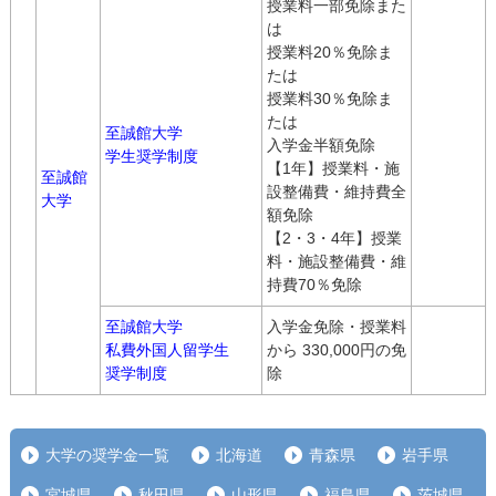
授業料一部免除また
は
授業料20％免除ま
たは
授業料30％免除ま
たは
至誠館大学
入学金半額免除
学生奨学制度
【1年】授業料・施
至誠館
設整備費・維持費全
大学
額免除
【2・3・4年】授業
料・施設整備費・維
持費70％免除
至誠館大学
入学金免除・授業料
私費外国人留学生
から 330,000円の免
奨学制度
除
大学の奨学金一覧
北海道
青森県
岩手県
宮城県
秋田県
山形県
福島県
茨城県