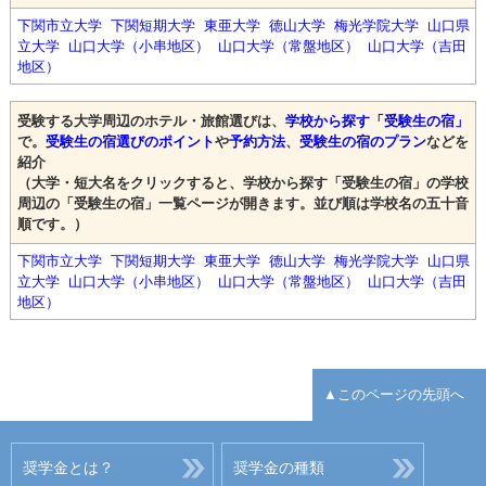
下関市立大学
下関短期大学
東亜大学
徳山大学
梅光学院大学
山口県
立大学
山口大学（小串地区）
山口大学（常盤地区）
山口大学（吉田
地区）
受験する大学周辺のホテル・旅館選びは、
学校から探す「受験生の宿」
で。
受験生の宿選びのポイント
や
予約方法
、
受験生の宿のプラン
などを
紹介
（大学・短大名をクリックすると、学校から探す「受験生の宿」の学校
周辺の「受験生の宿」一覧ページが開きます。並び順は学校名の五十音
順です。）
下関市立大学
下関短期大学
東亜大学
徳山大学
梅光学院大学
山口県
立大学
山口大学（小串地区）
山口大学（常盤地区）
山口大学（吉田
地区）
▲このページの先頭へ
奨学金とは？
奨学金の種類