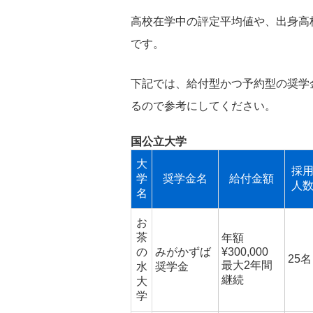
高校在学中の評定平均値や、出身高
です。
下記では、給付型かつ予約型の奨学
るので参考にしてください。
国公立大学
大
採
学
奨学金名
給付金額
人
名
お
茶
年額
の
みがかずば
¥300,000
25名
最大2年間
水
奨学金
継続
大
学