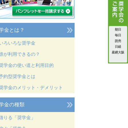
学金とは？
朝日
毎日
読売
いろいろな奨学金
日経
産經大阪
誰が利用できるの？
奨学金の使い道と利用目的
予約型奨学金とは
奨学金のメリット・デメリット
学金の種類
借りる「奨学金」