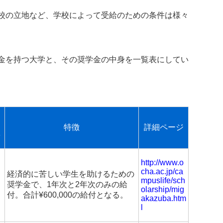
校の立地など、学校によって受給のための条件は様々
金を持つ大学と、その奨学金の中身を一覧表にしてい
用
特徴
詳細ページ
数
http://www.o
cha.ac.jp/ca
経済的に苦しい学生を助けるための
mpuslife/sch
奨学金で、1年次と2年次のみの給
olarship/mig
付。合計¥600,000の給付となる。
akazuba.htm
l